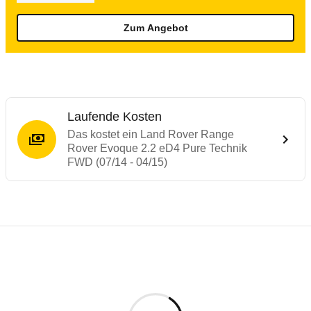
Zum Angebot
Laufende Kosten
Das kostet ein Land Rover Range
Rover Evoque 2.2 eD4 Pure Technik
FWD (07/14 - 04/15)
Testergebnisse von ähnlichen Autos
Laufende Kosten
Rückrufe & Mängel des Land Rover Range
Technische Daten des
Land Rover Range 
Hier finden Sie eine Übersicht aller Autotests aus de
Individuelle Berechnung
Berechnung