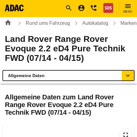
Navigation
Suche
Seiteninhalt
Fußzeile
Nothilfe
MENÜ
Rund ums Fahrzeug
Autokatalog
Marken
Land Rover Range Rover
Evoque 2.2 eD4 Pure Technik
FWD (07/14 - 04/15)
Allgemeine Daten
Allgemeine Daten
Allgemeine Daten zum
Land Rover
Range Rover Evoque 2.2 eD4 Pure
Technische Daten
Technik FWD (07/14 - 04/15)
Ähnliche Autotests