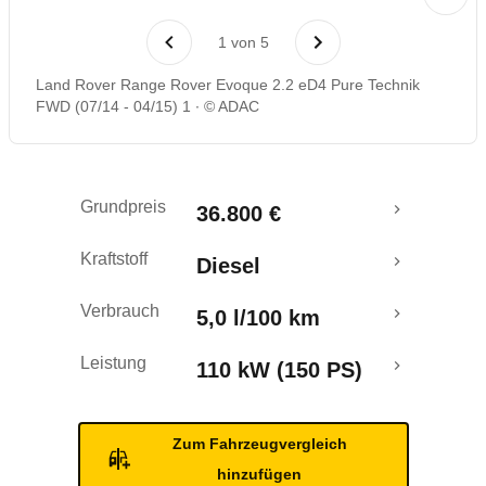
Laufende Kosten
1
von
5
Rückrufe & Mängel
Land Rover Range Rover Evoque 2.2 eD4 Pure Technik
FWD (07/14 - 04/15) 1
© ADAC
Grundpreis
36.800 €
Kraftstoff
Diesel
Verbrauch
5,0 l/100 km
Leistung
110 kW (150 PS)
Zum Fahrzeugvergleich
hinzufügen