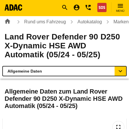
Navigation
Suche
Seiteninhalt
Fußzeile
Nothilfe
MENÜ
Rund ums Fahrzeug
Autokatalog
Marken
Land Rover Defender 90 D250
X-Dynamic HSE AWD
Automatik (05/24 - 05/25)
Allgemeine Daten
Allgemeine Daten
Allgemeine Daten zum
Land Rover
Defender 90 D250 X-Dynamic HSE AWD
Technische Daten
Automatik (05/24 - 05/25)
Laufende Kosten