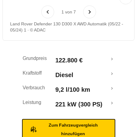
Rückrufe & Mängel
1
von
7
Crashtest
Land Rover Defender 130 D300 X AWD Automatik (05/22 -
05/24) 1
© ADAC
Grundpreis
122.800 €
Kraftstoff
Diesel
Verbrauch
9,2 l/100 km
Leistung
221 kW (300 PS)
Zum Fahrzeugvergleich
hinzufügen