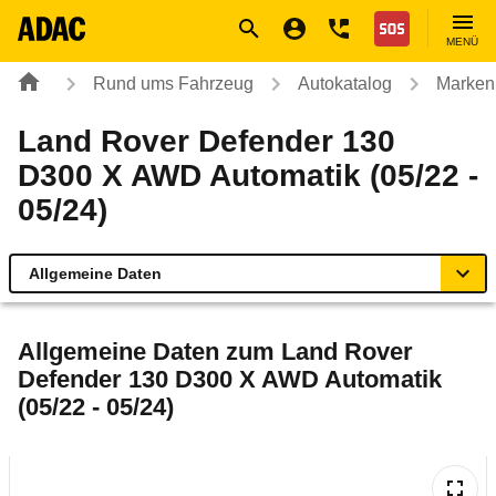
Navigation
Suche
Seiteninhalt
Fußzeile
Nothilfe
MENÜ
Rund ums Fahrzeug
Autokatalog
Marken
Land Rover Defender 130
D300 X AWD Automatik (05/22 -
05/24)
Allgemeine Daten
Allgemeine Daten
Allgemeine Daten zum
Land Rover
Defender 130 D300 X AWD Automatik
Technische Daten
(05/22 - 05/24)
Laufende Kosten