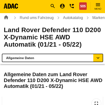
Navigation
Suche
Seiteninhalt
Fußzeile
Nothilfe
MENÜ
Rund ums Fahrzeug
Autokatalog
Marken
Land Rover Defender 110 D200
X-Dynamic HSE AWD
Automatik (01/21 - 05/22)
Allgemeine Daten
Allgemeine Daten
Allgemeine Daten zum
Land Rover
Defender 110 D200 X-Dynamic HSE AWD
Technische Daten
Automatik (01/21 - 05/22)
Laufende Kosten