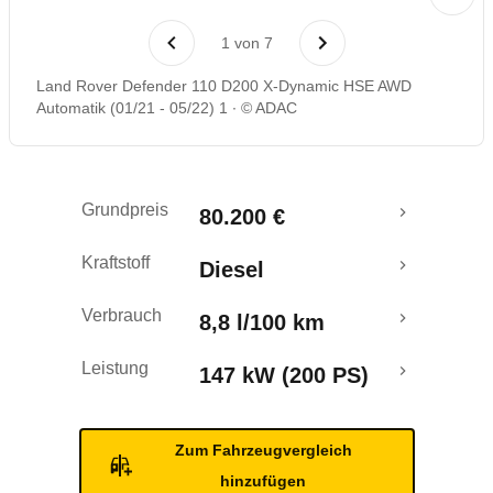
Rückrufe & Mängel
1
von
7
Crashtest
Land Rover Defender 110 D200 X-Dynamic HSE AWD
Automatik (01/21 - 05/22) 1
© ADAC
Grundpreis
80.200 €
Kraftstoff
Diesel
Verbrauch
8,8 l/100 km
Leistung
147 kW (200 PS)
Zum Fahrzeugvergleich
hinzufügen