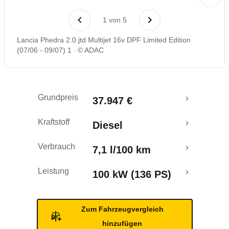
Laufende Kosten
1
von
5
Rückrufe & Mängel
Lancia Phedra 2.0 jtd Multijet 16v DPF Limited Edition
(07/06 - 09/07) 1
© ADAC
Grundpreis
37.947 €
Kraftstoff
Diesel
Verbrauch
7,1 l/100 km
Leistung
100 kW (136 PS)
Zum Fahrzeugvergleich
hinzufügen