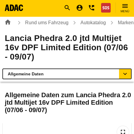
Navigation
Suche
Seiteninhalt
Fußzeile
Nothilfe
MENÜ
Rund ums Fahrzeug
Autokatalog
Marken
Lancia Phedra 2.0 jtd Multijet
16v DPF Limited Edition (07/06
- 09/07)
Allgemeine Daten
Allgemeine Daten
Allgemeine Daten zum
Lancia Phedra 2.0
jtd Multijet 16v DPF Limited Edition
Technische Daten
(07/06 - 09/07)
Ähnliche Autotests