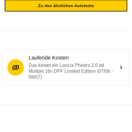
Zu den ähnlichen Autotests
Laufende Kosten
Das kostet ein Lancia Phedra 2.0 jtd
Multijet 16v DPF Limited Edition (07/06 -
09/07)
Testergebnisse von ähnlichen Autos
Laufende Kosten
Rückrufe & Mängel des Lancia Phedra
Technische Daten des
Lancia Phedra 2.0 j
Hier finden Sie eine Übersicht aller Autotests aus de