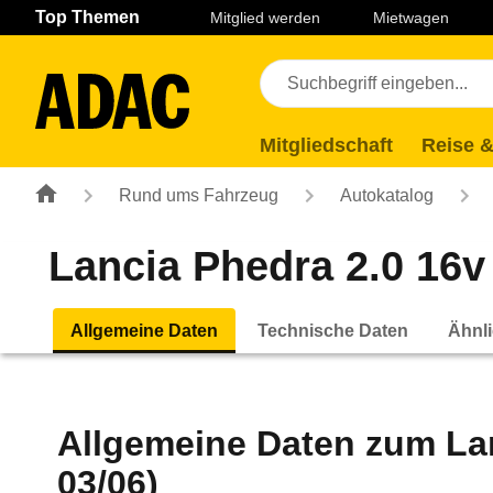
Navigation
Suche
Seiteninhalt
Fußzeile
Top Themen
Mitglied werden
Mietwagen
Mitgliedschaft
Reise &
Rund ums Fahrzeug
Autokatalog
Lancia Phedra 2.0 16v
Allgemeine Daten
Technische Daten
Ähnli
Allgemeine Daten zum
La
03/06)