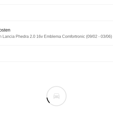
osten
in Lancia Phedra 2.0 16v Emblema Comfortronic (09/02 - 03/06)
n Autos
ia Phedra
a Phedra 2.0 16v Emblema Com
s derselben Baureihengeneration wie das ausgewähl
m