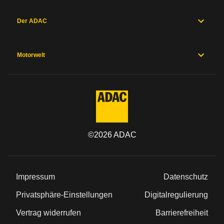
Hersteller
Sicherheitsausstattung
Der ADAC
Herstellergarantien
Preise und
Ausstattung
Motorwelt
Allgemein
Kategorie
©
2026
ADAC
Marke
Modell
Impressum
Datenschutz
Typ
Privatsphäre-Einstellungen
Digitalregulierung
Vertrag widerrufen
Barrierefreiheit
Baureihe