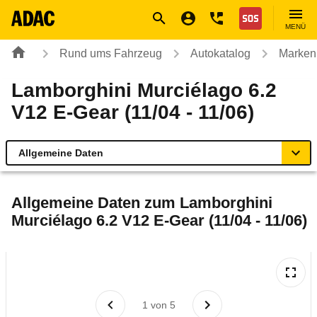
Navigation
Suche
Seiteninhalt
Fußzeile
Nothilfe
MENÜ
Rund ums Fahrzeug
Autokatalog
Marken
Lamborghini Murciélago 6.2
V12 E-Gear (11/04 - 11/06)
Allgemeine Daten
Allgemeine Daten
Allgemeine Daten zum
Lamborghini
Murciélago 6.2 V12 E-Gear (11/04 - 11/06)
Technische Daten
Rückrufe & Mängel
1
von
5