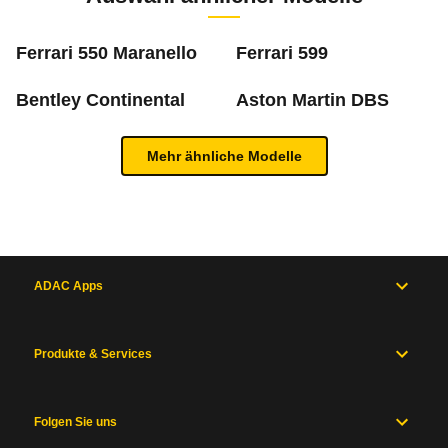
m
Ferrari 550 Maranello
Ferrari 599
Bentley Continental
Aston Martin DBS
Was ist die Pannenstatistik?
Mehr ähnliche Modelle
In der ADAC Pannenstatistik sieht man, welche 
Inhaltsverzeichnis
mehr zur Pannenstatistik Methode
Allgemein
Motor
und
ADAC Apps
Antrieb
Maße
und
Produkte & Services
Zum Mängelforum
Gewichte
Karosserie
und
Fahrwerk
Folgen Sie uns
Messwerte