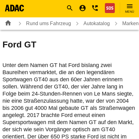
Navigation
Suche
Seiteninhalt
Fußzeile
Nothilfe
MENÜ
Rund ums Fahrzeug
Autokatalog
Marken
Ford
GT
Unter dem Namen GT hat Ford bislang zwei
Baureihen vermarktet, die an den legendären
Sportwagen GT40 aus den 60er Jahren erinnern
sollen. Während der GT40, der vier Jahre lang in
Folge beim 24-Stunden-Rennen von Le Mans siegte,
nie eine Straßenzulassung hatte, war der von 2004
bis 2006 gut 4000 Mal gebaute GT als Straßenwagen
angelegt. 2017 brachte Ford erneut einen
Supersportwagen mit dem Namen GT auf den Markt,
der sich wie sein Vorgänger optisch am GT40
orientiert. Der über 650 PS starke Ford ist nicht im