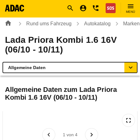
Navigation
Suche
Seiteninhalt
Fußzeile
Nothilfe
MENÜ
Rund ums Fahrzeug
Autokatalog
Marken
Lada Priora Kombi 1.6 16V
(06/10 - 10/11)
Allgemeine Daten
Allgemeine Daten
Allgemeine Daten zum
Lada Priora
Kombi 1.6 16V (06/10 - 10/11)
Technische Daten
Ähnliche Autotests
Laufende Kosten
1
von
4