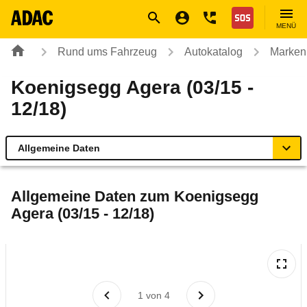
Navigation
Suche
Seiteninhalt
Fußzeile
Nothilfe
MENÜ
Rund ums Fahrzeug
Autokatalog
Marken
Koenigsegg Agera (03/15 -
12/18)
Allgemeine Daten
Allgemeine Daten
Allgemeine Daten zum
Koenigsegg
Agera (03/15 - 12/18)
Technische Daten
Rückrufe & Mängel
1
von
4