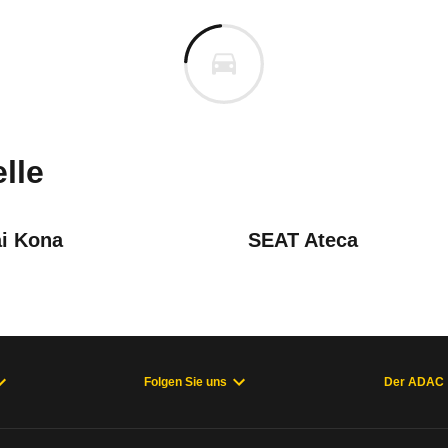
eltos
eltos 1.6 T-GDI Spirit DCT7 (a
m
n vor. Lassen Sie uns gerne wissen, wenn Sie Pro
lle
i Kona
SEAT Ateca
Folgen Sie uns
Der ADAC
welche Fahrzeuge sich im Alltag als zuverlässig e