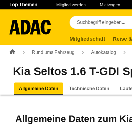
Navigation
Suche
Seiteninhalt
Fußzeile
Top Themen
Mitglied werden
Mietwagen
Mitgliedschaft
Reise &
Rund ums Fahrzeug
Autokatalog
Kia Seltos 1.6 T-GDI S
Allgemeine Daten
Technische Daten
Lauf
Allgemeine Daten zum
Ki