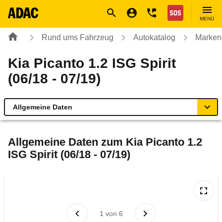
Navigation
Suche
Seiteninhalt
Fußzeile
Nothilfe
MENÜ
Rund ums Fahrzeug
Autokatalog
Marken
Kia Picanto 1.2 ISG Spirit
(06/18 - 07/19)
Allgemeine Daten
Allgemeine Daten
Allgemeine Daten zum
Kia Picanto 1.2
ISG Spirit (06/18 - 07/19)
Technische Daten
Ähnliche Autotests
Laufende Kosten
1
von
6