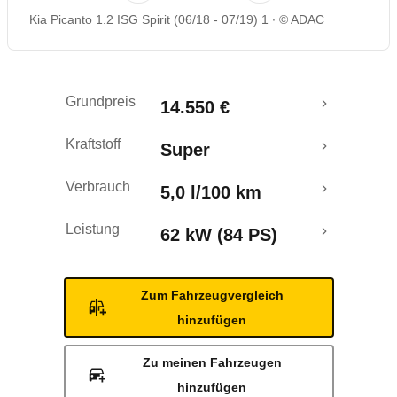
Kia Picanto 1.2 ISG Spirit (06/18 - 07/19) 1
© ADAC
Rückrufe & Mängel
Crashtest
Grundpreis
14.550 €
Kraftstoff
Super
Verbrauch
5,0 l/100 km
Leistung
62 kW (84 PS)
Zum Fahrzeugvergleich
hinzufügen
Zu meinen Fahrzeugen
hinzufügen