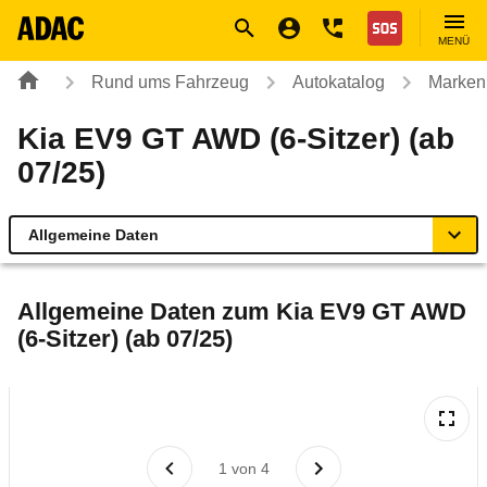
Navigation
Suche
Seiteninhalt
Fußzeile
Nothilfe
MENÜ
Rund ums Fahrzeug
Autokatalog
Marken
Kia EV9 GT AWD (6-Sitzer) (ab
07/25)
Allgemeine Daten
Allgemeine Daten
Allgemeine Daten zum
Kia EV9 GT AWD
(6-Sitzer) (ab 07/25)
Technische Daten
Ähnliche Autotests
Laufende Kosten
1
von
4