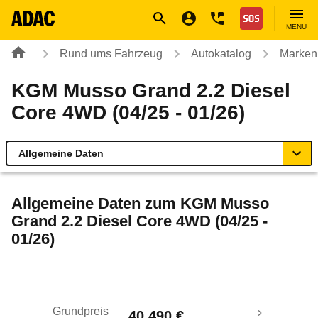
Navigation
Suche
Seiteninhalt
Fußzeile
Nothilfe
MENÜ
Rund ums Fahrzeug
Autokatalog
Marken
KGM Musso Grand 2.2 Diesel
Core 4WD (04/25 - 01/26)
Allgemeine Daten
Allgemeine Daten
Allgemeine Daten zum
KGM Musso
Grand 2.2 Diesel Core 4WD (04/25 -
Technische Daten
01/26)
Rückrufe & Mängel
Grundpreis
40.490 €