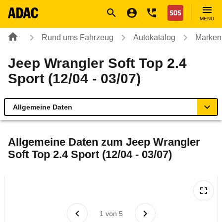
Navigation
Suche
Seiteninhalt
Fußzeile
Nothilfe
MENÜ
Rund ums Fahrzeug
Autokatalog
Marken
Jeep Wrangler Soft Top 2.4
Sport (12/04 - 03/07)
Allgemeine Daten
Allgemeine Daten
Allgemeine Daten zum
Jeep Wrangler
Soft Top 2.4 Sport (12/04 - 03/07)
Technische Daten
Ähnliche Autotests
Laufende Kosten
1
von
5