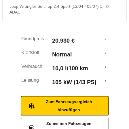
Jeep Wrangler Soft Top 2.4 Sport (12/04 - 03/07) 1
©
Rückrufe & Mängel
ADAC
Grundpreis
20.930 €
Kraftstoff
Normal
Verbrauch
10,0 l/100 km
Leistung
105 kW (143 PS)
Zum Fahrzeugvergleich
hinzufügen
Zu meinen Fahrzeugen