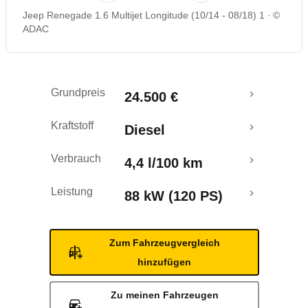
Jeep Renegade 1.6 Multijet Longitude (10/14 - 08/18) 1
©
Rückrufe & Mängel
ADAC
Crashtest
Grundpreis
24.500 €
Kraftstoff
Diesel
Verbrauch
4,4 l/100 km
Leistung
88 kW (120 PS)
Zum Fahrzeugvergleich
hinzufügen
Zu meinen Fahrzeugen