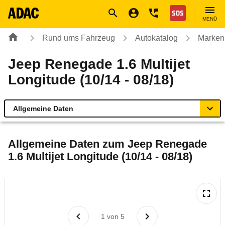
Navigation
Suche
Seiteninhalt
Fußzeile
Nothilfe
MENÜ
Rund ums Fahrzeug
Autokatalog
Marken
Jeep Renegade 1.6 Multijet
Longitude (10/14 - 08/18)
Allgemeine Daten
Allgemeine Daten
Allgemeine Daten zum
Jeep Renegade
1.6 Multijet Longitude (10/14 - 08/18)
Technische Daten
Ähnliche Autotests
Laufende Kosten
1
von
5