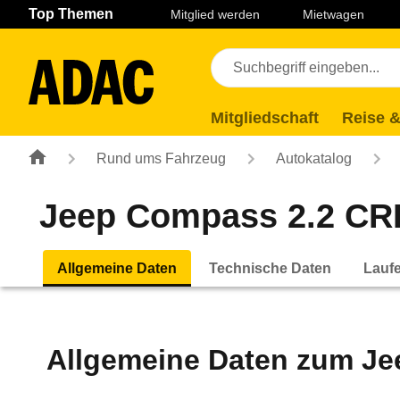
Navigation
Suche
Seiteninhalt
Fußzeile
Top Themen
Mitglied werden
Mietwagen
Mitgliedschaft
Reise &
Rund ums Fahrzeug
Autokatalog
Jeep Compass 2.2 CRD 
Allgemeine Daten
Technische Daten
Lauf
Allgemeine Daten zum
Je