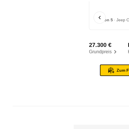
1 von 5
Jeep C
27.300 €
Grundpreis
Zum F