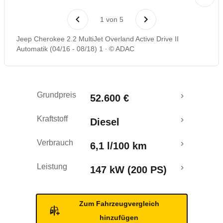
Laufende Kosten
1
von
5
Rückrufe & Mängel
Jeep Cherokee 2.2 MultiJet Overland Active Drive II
Automatik (04/16 - 08/18) 1
© ADAC
Crashtest
Grundpreis
52.600 €
Kraftstoff
Diesel
Verbrauch
6,1 l/100 km
Leistung
147 kW (200 PS)
Zum Fahrzeugvergleich
hinzufügen