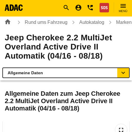
Navigation
Suche
Seiteninhalt
Fußzeile
Nothilfe
MENÜ
Rund ums Fahrzeug
Autokatalog
Marken
Jeep Cherokee 2.2 MultiJet
Overland Active Drive II
Automatik (04/16 - 08/18)
Allgemeine Daten
Allgemeine Daten
Allgemeine Daten zum
Jeep Cherokee
2.2 MultiJet Overland Active Drive II
Technische Daten
Automatik (04/16 - 08/18)
Ähnliche Autotests