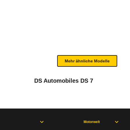
de (07/15 - 08/18)
te Fahrzeug.
 bei der Kindersicherung und beim Fußgängerschutz
n sind, entnehmen Sie bitte dem Rückruf, da häufi
Mehr ähnliche Modelle
DS Automobiles DS 7
Motorwelt