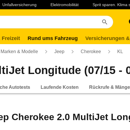
Unfallversicherung
Elektromobilität
Sprit sparen. Klima
 Freizeit
Rund ums Fahrzeug
Versicherungen &
Marken & Modelle
Jeep
Cherokee
KL
iJet Longitude (07/15 - 
che Autotests
Laufende Kosten
Rückrufe & Mänge
ep Cherokee 2.0 MultiJet Long