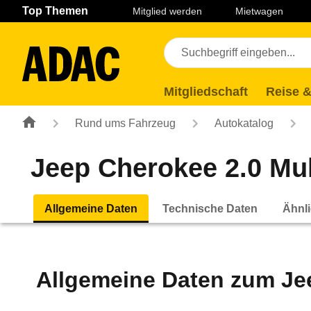
Navigation
Suche
Seiteninhalt
Fußzeile
Top Themen
Mitglied werden
Mietwagen
Mitgliedschaft
Reise &
Rund ums Fahrzeug
Autokatalog
Jeep Cherokee 2.0 Mult
Allgemeine Daten
Technische Daten
Ähnli
Allgemeine Daten zum
Je