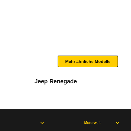
ude eDCT6 (ab 03/25)
te Fahrzeug.
n Gurtwarnern in der ersten und zweiten Sitzreihe
n sind, entnehmen Sie bitte dem Rückruf, da häufi
Mehr ähnliche Modelle
r (ab 2023)
Jeep Renegade
Motorwelt