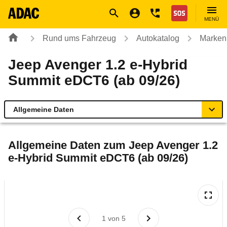
Navigation
Suche
Seiteninhalt
Fußzeile
Nothilfe
MENÜ
Rund ums Fahrzeug
Autokatalog
Marken
Jeep Avenger 1.2 e-Hybrid
Summit eDCT6 (ab 09/26)
Allgemeine Daten
Allgemeine Daten
Allgemeine Daten zum
Jeep Avenger 1.2
e-Hybrid Summit eDCT6 (ab 09/26)
Technische Daten
Laufende Kosten
Rückrufe & Mängel
1
von
5