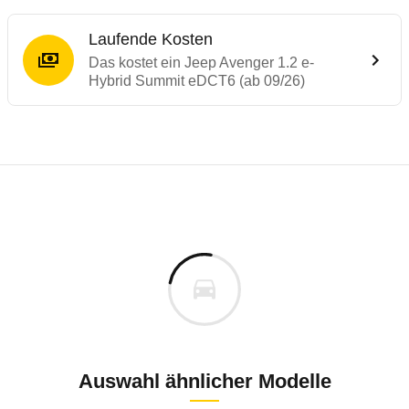
Laufende Kosten
Das kostet ein Jeep Avenger 1.2 e-
Hybrid Summit eDCT6 (ab 09/26)
Laufende Kosten
Rückrufe & Mängel des Jeep Avenger
Technische Daten des
Jeep Avenger 1.2 
Individuelle Berechnung
Berechnung
€
Keine gemeldeten Mängel
is
33.900 €
Fahrzeugpreis
Aktuell liegen uns keine Informationen zu Mängeln vo
0 km
h
Zur Mängelmeldung
Haltedauer
0 PS)
Auswahl ähnlicher Modelle