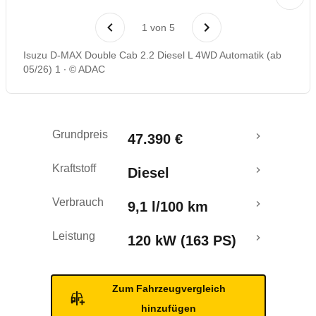
1
von
5
Isuzu D-MAX Double Cab 2.2 Diesel L 4WD Automatik (ab
05/26) 1
© ADAC
Grundpreis
47.390 €
Kraftstoff
Diesel
Verbrauch
9,1 l/100 km
Leistung
120 kW (163 PS)
Zum Fahrzeugvergleich
hinzufügen