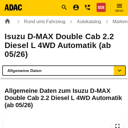
Navigation
Suche
Seiteninhalt
Fußzeile
Nothilfe
MENÜ
Rund ums Fahrzeug
Autokatalog
Marken
Isuzu D-MAX Double Cab 2.2
Diesel L 4WD Automatik (ab
05/26)
Allgemeine Daten
Allgemeine Daten
Allgemeine Daten zum
Isuzu D-MAX
Double Cab 2.2 Diesel L 4WD Automatik
Technische Daten
(ab 05/26)
Rückrufe & Mängel