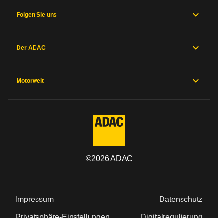
und
Fahrwerk
Folgen Sie uns
Messwerte
Hersteller
Sicherheitsausstattung
Der ADAC
Herstellergarantien
Preise und
Ausstattung
Motorwelt
Allgemein
Kategorie
©
2026
ADAC
Marke
Modell
Impressum
Datenschutz
Typ
Privatsphäre-Einstellungen
Digitalregulierung