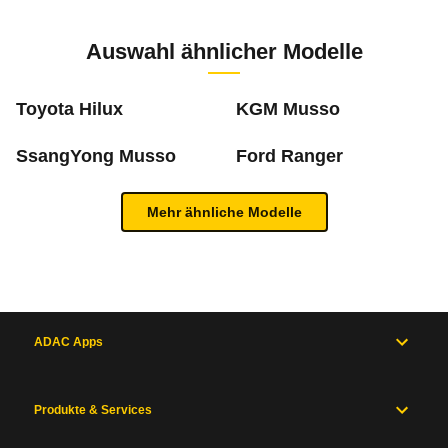
Zur Mängelmeldung
3 PS)
Auswahl ähnlicher Modelle
m
Toyota Hilux
KGM Musso
SsangYong Musso
Ford Ranger
Was ist die Pannenstatistik?
Mehr ähnliche Modelle
In der ADAC Pannenstatistik sieht man, welche 
Inhaltsverzeichnis
mehr zur Pannenstatistik Methode
Allgemein
Motor
und
ADAC Apps
Antrieb
Maße
und
Produkte & Services
Zum Mängelforum
Gewichte
Karosserie