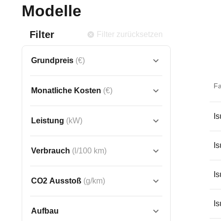
Modelle
Filter
Filter zurücksetzen
Grundpreis
(€)
F
Monatliche Kosten
(€)
I
Leistung
(kW)
I
Verbrauch
(l/100 km)
I
CO2 Ausstoß
(g/km)
I
Aufbau