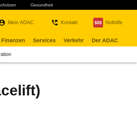
 schützen
Gesundheit
Mein ADAC
Kontakt
Nothilfe
 Finanzen
Services
Verkehr
Der ADAC
ration
elift)