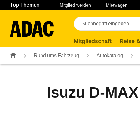
Navigation
Suche
Seiteninhalt
Fußzeile
Top Themen
Mitglied werden
Mietwagen
Mitgliedschaft
Reise &
Rund ums Fahrzeug
Autokatalog
Isuzu D-MAX 3