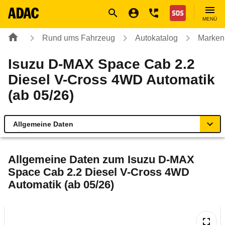
Navigation
Suche
Seiteninhalt
Fußzeile
Nothilfe
MENÜ
Rund ums Fahrzeug
Autokatalog
Marken
Isuzu D-MAX Space Cab 2.2
Diesel V-Cross 4WD Automatik
(ab 05/26)
Allgemeine Daten
Allgemeine Daten
Allgemeine Daten zum
Isuzu D-MAX
Space Cab 2.2 Diesel V-Cross 4WD
Technische Daten
Automatik (ab 05/26)
Rückrufe & Mängel