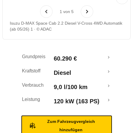
1
von
5
Isuzu D-MAX Space Cab 2.2 Diesel V-Cross 4WD Automatik
(ab 05/26) 1
© ADAC
Grundpreis
60.290 €
Kraftstoff
Diesel
Verbrauch
9,0 l/100 km
Leistung
120 kW (163 PS)
Zum Fahrzeugvergleich
hinzufügen