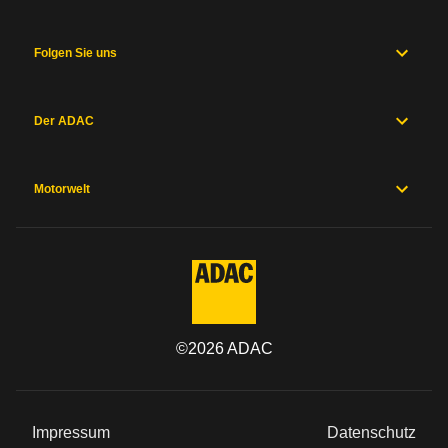
und
Fahrwerk
Messwerte
Folgen Sie uns
Hersteller
Sicherheitsausstattung
Herstellergarantien
Der ADAC
Preise und
Ausstattung
Motorwelt
Allgemein
Kategorie
Marke
©
2026
ADAC
Modell
Impressum
Datenschutz
Typ