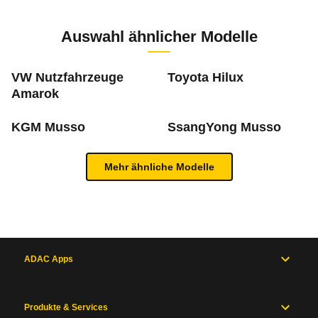
Zur Mängelmeldung
3 PS)
Auswahl ähnlicher Modelle
m
VW Nutzfahrzeuge
Toyota Hilux
Amarok
Was ist die Pannenstatistik?
KGM Musso
SsangYong Musso
In der ADAC Pannenstatistik sieht man, welche 
Inhaltsverzeichnis
Mehr ähnliche Modelle
mehr zur Pannenstatistik Methode
Allgemein
Motor
und
Antrieb
ADAC Apps
Maße
und
Zum Mängelforum
Gewichte
Produkte & Services
Karosserie