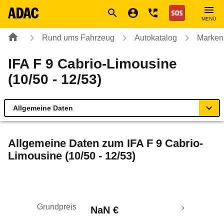
Navigation
Suche
Seiteninhalt
Fußzeile
Nothilfe
MENÜ
Rund ums Fahrzeug
Autokatalog
Marken
IFA F 9 Cabrio-Limousine
(10/50 - 12/53)
Allgemeine Daten
Allgemeine Daten
Allgemeine Daten zum
IFA F 9 Cabrio-
Limousine (10/50 - 12/53)
Technische Daten
Rückrufe & Mängel
Grundpreis
NaN €