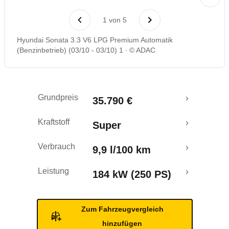
Rückrufe & Mängel
1
von
5
Hyundai Sonata 3.3 V6 LPG Premium Automatik
(Benzinbetrieb) (03/10 - 03/10) 1
© ADAC
Grundpreis
35.790 €
Kraftstoff
Super
Verbrauch
9,9 l/100 km
Leistung
184 kW (250 PS)
Zum Fahrzeugvergleich
hinzufügen