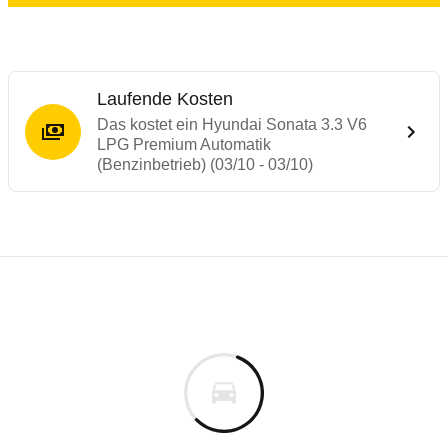
Laufende Kosten
Das kostet ein Hyundai Sonata 3.3 V6
LPG Premium Automatik
(Benzinbetrieb) (03/10 - 03/10)
Laufende Kosten
Rückrufe & Mängel des Hyundai Sonata
Technische Daten des
Hyundai Sonata 3.3
Individuelle Berechnung
Berechnung
Alle Rückrufe
s
36.279 €
Fahrzeugpreis
Hier können Sie sich zu den Rückrufen des Fahrzeuges 
0 km