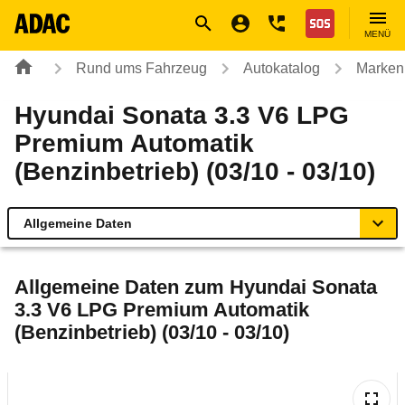
Navigation
Suche
Seiteninhalt
Fußzeile
Nothilfe
MENÜ
Rund ums Fahrzeug
Autokatalog
Marken
Hyundai Sonata 3.3 V6 LPG
Premium Automatik
(Benzinbetrieb) (03/10 - 03/10)
Allgemeine Daten
Allgemeine Daten
Allgemeine Daten zum
Hyundai Sonata
3.3 V6 LPG Premium Automatik
Technische Daten
(Benzinbetrieb) (03/10 - 03/10)
Laufende Kosten