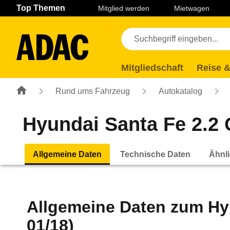
Navigation
Suche
Seiteninhalt
Fußzeile
Top Themen
Mitglied werden
Mietwagen
Mitgliedschaft
Reise &
Rund ums Fahrzeug
Autokatalog
Hyundai Santa Fe 2.2 C
Allgemeine Daten
Technische Daten
Ähnli
Allgemeine Daten zum
Hy
01/18)