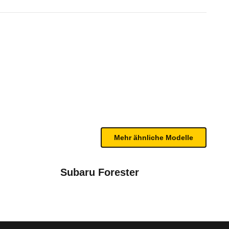
ily+ (7-Sitzer) (08/17 - 01/18
te Fahrzeug.
terien gute Werte. Verbesserungspotenzial gibt es 
n sind, entnehmen Sie bitte dem Rückruf, da häufi
ift (2015 - 2018)
Mehr ähnliche Modelle
Subaru Forester