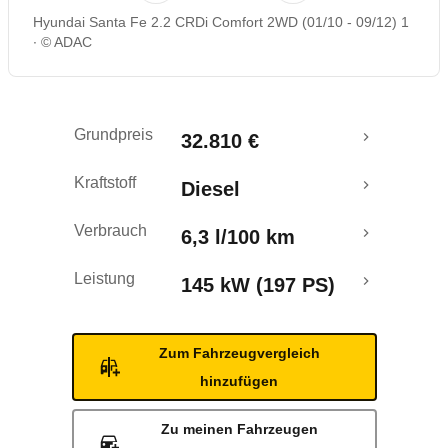
Hyundai Santa Fe 2.2 CRDi Comfort 2WD (01/10 - 09/12) 1
Rückrufe & Mängel
© ADAC
Crashtest
Grundpreis
32.810 €
Kraftstoff
Diesel
Verbrauch
6,3 l/100 km
Leistung
145 kW (197 PS)
Zum Fahrzeugvergleich
hinzufügen
Zu meinen Fahrzeugen