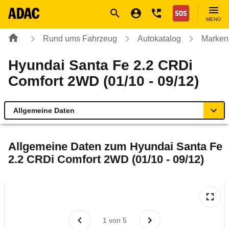
Navigation
Suche
Seiteninhalt
Fußzeile
Nothilfe
MENÜ
Rund ums Fahrzeug
Autokatalog
Marken
Hyundai Santa Fe 2.2 CRDi
Comfort 2WD (01/10 - 09/12)
Allgemeine Daten
Allgemeine Daten
Allgemeine Daten zum
Hyundai Santa Fe
2.2 CRDi Comfort 2WD (01/10 - 09/12)
Technische Daten
Ähnliche Autotests
Laufende Kosten
1
von
5