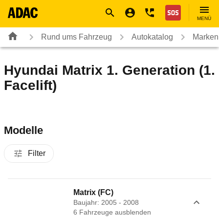
Navigation
Suche
Seiteninhalt
Fußzeile
Nothilfe
MENÜ
Rund ums Fahrzeug
Autokatalog
Marken
Hyundai Matrix 1. Generation (1.
Facelift)
Modelle
Filter
Matrix (FC)
Baujahr: 2005 - 2008
6
Fahrzeug
e
ausblenden