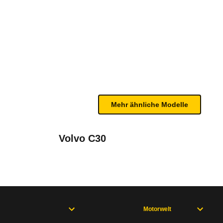
8/06)
te Fahrzeug.
n sind, entnehmen Sie bitte dem Rückruf, da häufi
Mehr ähnliche Modelle
Volvo C30
neration (09/00 - 10/03), Elantra1. Generation (10/03 - 08/06)
Motorwelt