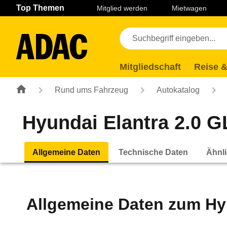
Navigation
Suche
Seiteninhalt
Fußzeile
Top Themen
Mitglied werden
Mietwagen
Mitgliedschaft
Reise &
Rund ums Fahrzeug
Autokatalog
Hyundai Elantra 2.0 GL
Allgemeine Daten
Technische Daten
Ähnli
Allgemeine Daten zum
Hy