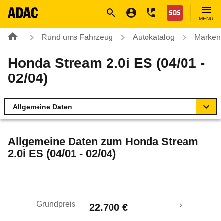
Navigation
Suche
Seiteninhalt
Fußzeile
Nothilfe
MENÜ
Rund ums Fahrzeug
Autokatalog
Marken
Honda Stream 2.0i ES (04/01 -
02/04)
Allgemeine Daten
Allgemeine Daten
Allgemeine Daten zum
Honda Stream
2.0i ES (04/01 - 02/04)
Technische Daten
Ähnliche Autotests
Grundpreis
22.700 €
Laufende Kosten