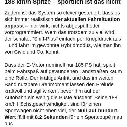
188 km/h Spitze – sportlich ist das nicht
Zudem ist das System so clever gesteuert, dass es
sich immer realistisch
der aktuellen Fahrsituation
anpasst
– hier wirkt nichts abgespult oder
vorprogrammiert. Wem das trotzdem zu viel wird,
der schaltet "Shift-Plus" einfach per Knopfdruck aus
– und fährt im gewohnte Hybridmodus, wie man ihn
von Civic und Co. kennt.
Dass der E-Motor nominell nur 185 PS hat, spielt
beim Fahrspaß auf gewundenen Landstraßen kaum
eine Rolle. Der kräftige Antritt und das im weiten
Band nutzbare Drehmoment lassen den Prelude
kraftvoll und agil wirken, bevor ihm auf der
Autobahn ein wenig die Puste ausgeht. Seine 188
km/h Höchstgeschwindigkeit sind für einen
Sportwagen nicht eben viel, der
Null
-
auf
-
hundert
-
Wert
fällt mit
8
,
2 Sekunden
für ein Sportcoupé mau
aus.