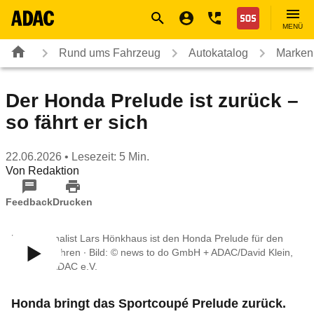
Navigation
Suche
Seiteninhalt
Fußzeile
Nothilfe
MENÜ
Rund ums Fahrzeug
Autokatalog
Marken
Der Honda Prelude ist zurück –
so fährt er sich
22.06.2026
• Lesezeit: 5 Min.
Von
Redaktion
Feedback
Drucken
Motorjournalist Lars Hönkhaus ist den Honda Prelude für den
ADAC gefahren ∙ Bild: © news to do GmbH + ADAC/David Klein,
Video: © ADAC e.V.
Honda bringt das Sportcoupé Prelude zurück.