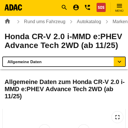
Navigation
Suche
Seiteninhalt
Fußzeile
Nothilfe
MENÜ
Rund ums Fahrzeug
Autokatalog
Marken
Honda CR-V 2.0 i-MMD e:PHEV
Advance Tech 2WD (ab 11/25)
Allgemeine Daten
Allgemeine Daten
Allgemeine Daten zum
Honda CR-V 2.0 i-
MMD e:PHEV Advance Tech 2WD (ab
Technische Daten
11/25)
Ähnliche Autotests
Laufende Kosten