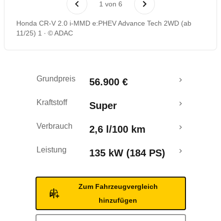
1
von
6
Rückrufe & Mängel
Honda CR-V 2.0 i-MMD e:PHEV Advance Tech 2WD (ab
11/25) 1
© ADAC
Reichweitenrechner
Crashtest
Grundpreis
56.900 €
Kraftstoff
Super
Verbrauch
2,6 l/100 km
Leistung
135 kW (184 PS)
Zum Fahrzeugvergleich
hinzufügen