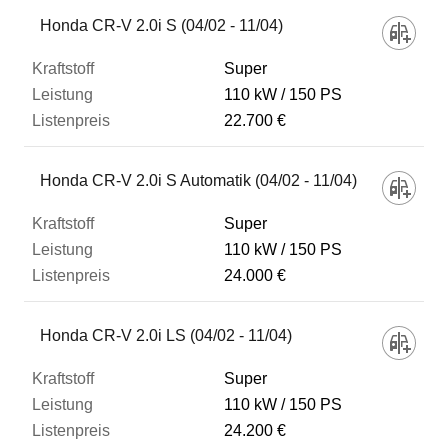
Fahrzeug
Honda CR-V 2.0i S (04/02 - 11/04)
Super
Kraftstoff
110 kW
150 PS
22.700 €
Leistung
Honda CR-V 2.0i S Automatik (04/02 - 11/04)
Listenpreis
Super
110 kW
150 PS
24.000 €
Zum Vergleich hinzufügen
Honda CR-V 2.0i LS (04/02 - 11/04)
Super
110 kW
150 PS
24.200 €