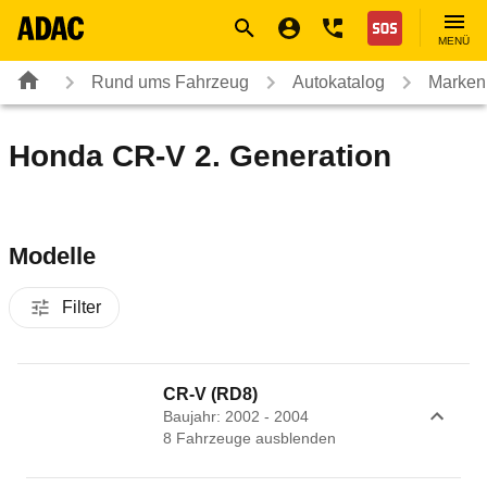
Navigation
Suche
Seiteninhalt
Fußzeile
Nothilfe
MENÜ
Rund ums Fahrzeug
Autokatalog
Marken
Honda CR-V 2. Generation
Modelle
Filter
CR-V (RD8)
Baujahr: 2002 - 2004
8
Fahrzeug
e
ausblenden