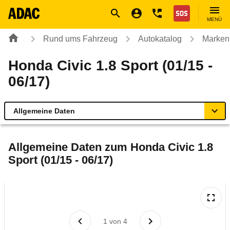
Navigation
Suche
Seiteninhalt
Fußzeile
Nothilfe
MENÜ
Rund ums Fahrzeug
Autokatalog
Marken
Honda Civic 1.8 Sport (01/15 -
06/17)
Allgemeine Daten
Allgemeine Daten
Allgemeine Daten zum
Honda Civic 1.8
Sport (01/15 - 06/17)
Technische Daten
Ähnliche Autotests
Laufende Kosten
1
von
4