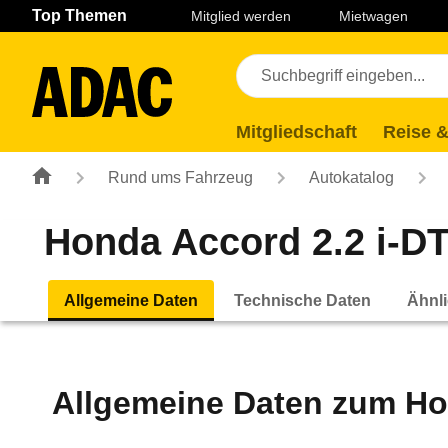
Navigation
Suche
Seiteninhalt
Fußzeile
Top Themen
Mitglied werden
Mietwagen
Mitgliedschaft
Reise &
Rund ums Fahrzeug
Autokatalog
Honda Accord 2.2 i-DT
Allgemeine Daten
Technische Daten
Ähnli
Allgemeine Daten zum
Ho