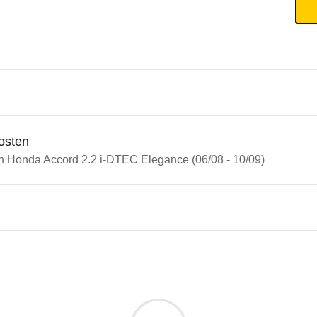
osten
in Honda Accord 2.2 i-DTEC Elegance (06/08 - 10/09)
n Autos
da Accord
 Accord 2.2 i-DTEC Elegance 