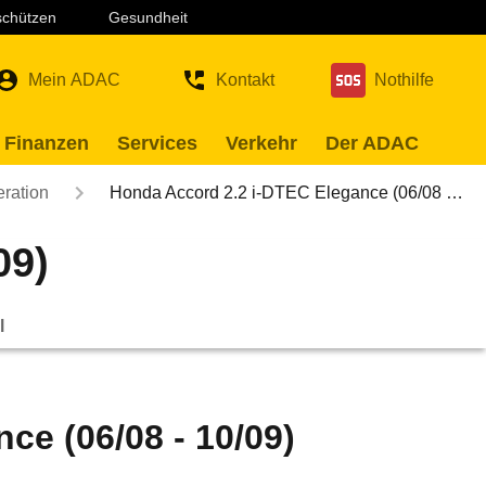
 schützen
Gesundheit
Mein ADAC
Kontakt
Nothilfe
 Finanzen
Services
Verkehr
Der ADAC
eration
Honda Accord 2.2 i-DTEC Elegance (06/08 …
09)
l
ce (06/08 - 10/09)