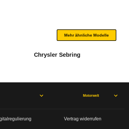
te Fahrzeug.
n sind, entnehmen Sie bitte dem Rückruf, da häufi
Mehr ähnliche Modelle
Chrysler Sebring
chselt
Motorwelt
02/06), Accord Limousine 7. Generation (02/06 - 06/08), Accord L
gitalregulierung
Vertrag widerrufen