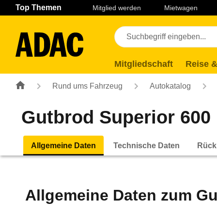
Navigation
Suche
Seiteninhalt
Fußzeile
Top Themen
Mitglied werden
Mietwagen
Mitgliedschaft
Reise &
Rund ums Fahrzeug
Autokatalog
Gutbrod Superior 600 
Allgemeine Daten
Technische Daten
Rück
Allgemeine Daten zum
Gu