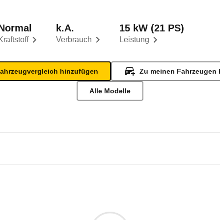
Normal
k.A.
15 kW (21 PS)
Kraftstoff
Verbrauch
Leistung
ahrzeugvergleich hinzufügen
Zu meinen Fahrzeugen 
Alle Modelle
rod Superior
od Superior 600 Luxus (07/50