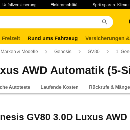
Unfallversicherung
Elektromobilität
Sprit sparen. Klima
 Freizeit
Rund ums Fahrzeug
Versicherungen &
Marken & Modelle
Genesis
GV80
1. Gen
us AWD Automatik (5-Sitz
che Autotests
Laufende Kosten
Rückrufe & Mänge
nesis GV80 3.0D Luxus AWD Au