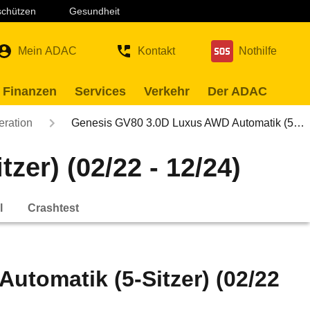
 schützen
Gesundheit
Mein ADAC
Kontakt
Nothilfe
 Finanzen
Services
Verkehr
Der ADAC
eration
Genesis GV80 3.0D Luxus AWD Automatik (5…
er) (02/22 - 12/24)
l
Crashtest
tomatik (5-Sitzer) (02/22