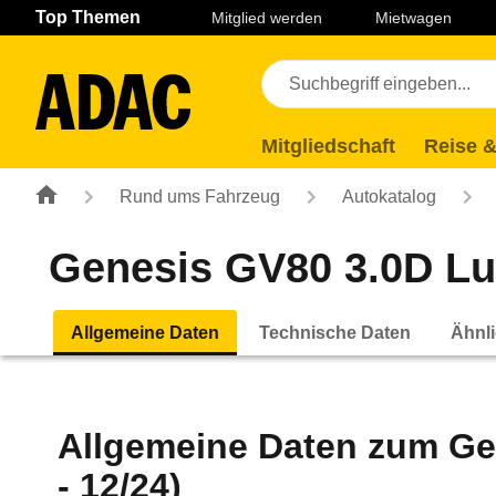
Navigation
Suche
Seiteninhalt
Fußzeile
Top Themen
Mitglied werden
Mietwagen
Mitgliedschaft
Reise &
Rund ums Fahrzeug
Autokatalog
Genesis GV80 3.0D Lux
Allgemeine Daten
Technische Daten
Ähnli
Allgemeine Daten zum
Ge
- 12/24)