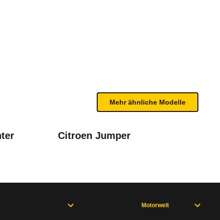
i Trend FWD (06/16 - 06/18)
n sind, entnehmen Sie bitte dem Rückruf, da häufi
Mehr ähnliche Modelle
ter
Citroen Jumper
Motorwelt