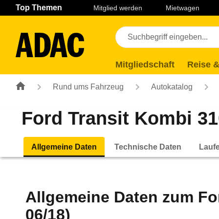
Navigation
Suche
Seiteninhalt
Fußzeile
Top Themen
Mitglied werden
Mietwagen
Mitgliedschaft
Reise &
Rund ums Fahrzeug
Autokatalog
Ford Transit Kombi 31
Allgemeine Daten
Technische Daten
Lauf
Allgemeine Daten zum
Fo
06/18)