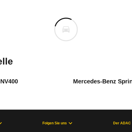
Transit
Transit Kombi 310 L3 2.0 TDC
uges informieren. Welche Fahrzeuge genau betroffe
lle
 NV400
Mercedes-Benz Sprin
DCi
November 2021
,0-Liter-EcoBlue-Dieselmotor
August 2021
e an der Schaltung
Folgen Sie uns
Der ADAC