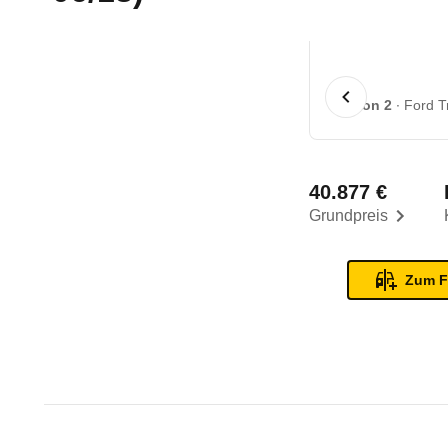
1 von 2
Ford T
40.877 €
Grundpreis
Zum F