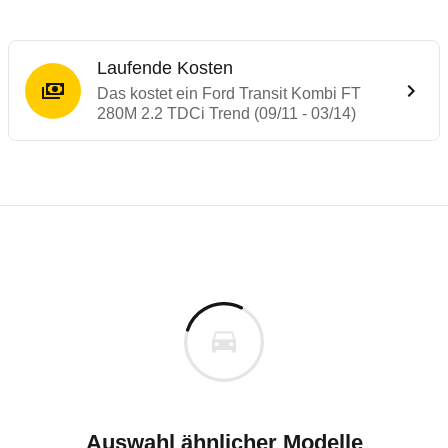
Laufende Kosten
Das kostet ein Ford Transit Kombi FT
280M 2.2 TDCi Trend (09/11 - 03/14)
Laufende Kosten
Rückrufe & Mängel des Ford Transit
Technische Daten des
Ford Transit Kombi
Individuelle Berechnung
Berechnung
Alle Rückrufe
s
39.880 €
Fahrzeugpreis
Hier können Sie sich zu den Rückrufen des Fahrzeuges 
0 km
Haltedauer
0 PS)
Auswahl ähnlicher Modelle