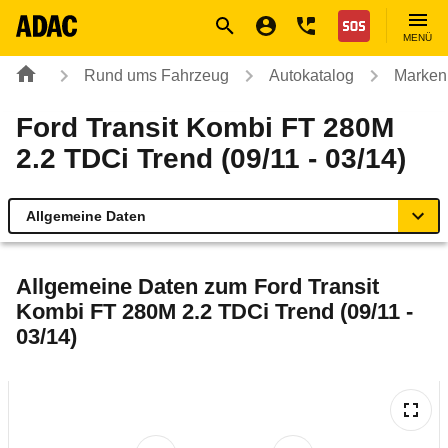
Navigation
Suche
Seiteninhalt
Fußzeile
Nothilfe
MENÜ
Rund ums Fahrzeug
Autokatalog
Marken
Ford Transit Kombi FT 280M
2.2 TDCi Trend (09/11 - 03/14)
Allgemeine Daten
Allgemeine Daten
Allgemeine Daten zum
Ford Transit
Kombi FT 280M 2.2 TDCi Trend (09/11 -
Technische Daten
03/14)
Laufende Kosten
Rückrufe & Mängel