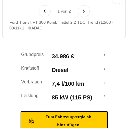
Rückrufe & Mängel
1
von
2
Ford Transit FT 300 Kombi mittel 2.2 TDCi Trend (12/08 -
09/11) 1
© ADAC
Grundpreis
34.986 €
Kraftstoff
Diesel
Verbrauch
7,4 l/100 km
Leistung
85 kW (115 PS)
Zum Fahrzeugvergleich
hinzufügen