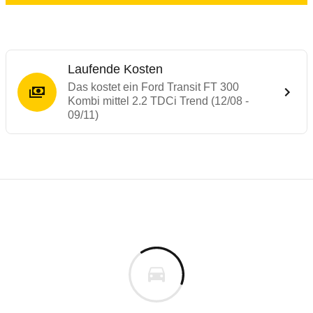
Laufende Kosten
Das kostet ein Ford Transit FT 300
Kombi mittel 2.2 TDCi Trend (12/08 -
09/11)
Laufende Kosten
Rückrufe & Mängel des Ford Transit
Technische Daten des
Ford Transit FT 300
Individuelle Berechnung
Berechnung
€
Alle Rückrufe
is
37.825 €
Fahrzeugpreis
Hier können Sie sich zu den Rückrufen des Fahrzeuges 
0 km