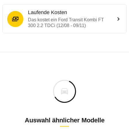
Laufende Kosten
Das kostet ein Ford Transit Kombi FT
300 2.2 TDCi (12/08 - 09/11)
Laufende Kosten
Rückrufe & Mängel des Ford Transit
Technische Daten des
Ford Transit Kombi
Individuelle Berechnung
Berechnung
€
Alle Rückrufe
is
35.208 €
Fahrzeugpreis
Hier können Sie sich zu den Rückrufen des Fahrzeuges 
00 km
ch
Haltedauer
5 PS)
Auswahl ähnlicher Modelle
Bauzeitraum: 2003 bis 2011 * nur Erdgas-Fa
Dezember 2017