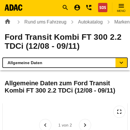
Navigation
Suche
Seiteninhalt
Fußzeile
Nothilfe
MENÜ
Rund ums Fahrzeug
Autokatalog
Marken
Ford Transit Kombi FT 300 2.2
TDCi (12/08 - 09/11)
Allgemeine Daten
Allgemeine Daten
Allgemeine Daten zum
Ford Transit
Kombi FT 300 2.2 TDCi (12/08 - 09/11)
Technische Daten
Laufende Kosten
Rückrufe & Mängel
1
von
2