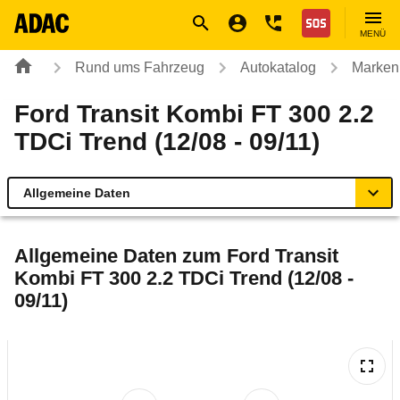
Navigation
Suche
Seiteninhalt
Fußzeile
Nothilfe
MENÜ
Rund ums Fahrzeug
Autokatalog
Marken
Ford Transit Kombi FT 300 2.2
TDCi Trend (12/08 - 09/11)
Allgemeine Daten
Allgemeine Daten
Allgemeine Daten zum
Ford Transit
Kombi FT 300 2.2 TDCi Trend (12/08 -
Technische Daten
09/11)
Laufende Kosten
Rückrufe & Mängel