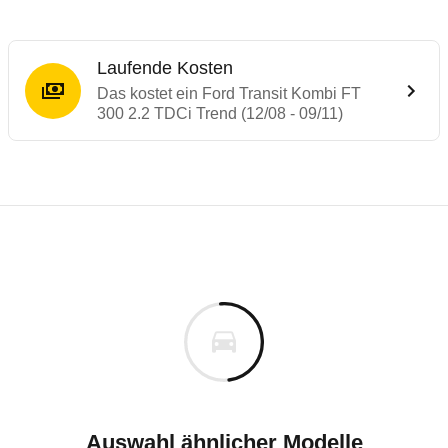
Laufende Kosten
Das kostet ein Ford Transit Kombi FT
300 2.2 TDCi Trend (12/08 - 09/11)
Laufende Kosten
Rückrufe & Mängel des Ford Transit
Technische Daten des
Ford Transit Kombi
Individuelle Berechnung
Berechnung
€
Alle Rückrufe
is
36.159 €
Fahrzeugpreis
Hier können Sie sich zu den Rückrufen des Fahrzeuges 
0 km
h
Haltedauer
5 PS)
Auswahl ähnlicher Modelle