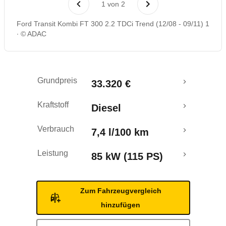
1
von
2
Ford Transit Kombi FT 300 2.2 TDCi Trend (12/08 - 09/11) 1
© ADAC
Grundpreis
33.320 €
Kraftstoff
Diesel
Verbrauch
7,4 l/100 km
Leistung
85 kW (115 PS)
Zum Fahrzeugvergleich
hinzufügen