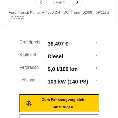
1
von
2
Ford Transit Kombi FT 330 2.4 TDCi Trend (02/08 - 09/11) 1
© ADAC
Grundpreis
38.497 €
Kraftstoff
Diesel
Verbrauch
9,0 l/100 km
Leistung
103 kW (140 PS)
Zum Fahrzeugvergleich
hinzufügen