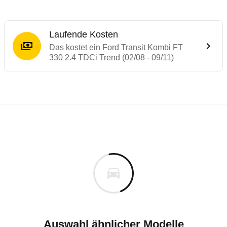
Laufende Kosten
Das kostet ein Ford Transit Kombi FT
330 2.4 TDCi Trend (02/08 - 09/11)
Laufende Kosten
Rückrufe & Mängel des Ford Transit
Technische Daten des
Ford Transit Kombi
Individuelle Berechnung
Berechnung
Alle Rückrufe
s
40.741 €
Fahrzeugpreis
Hier können Sie sich zu den Rückrufen des Fahrzeuges 
0 km
Haltedauer
0 PS)
Auswahl ähnlicher Modelle