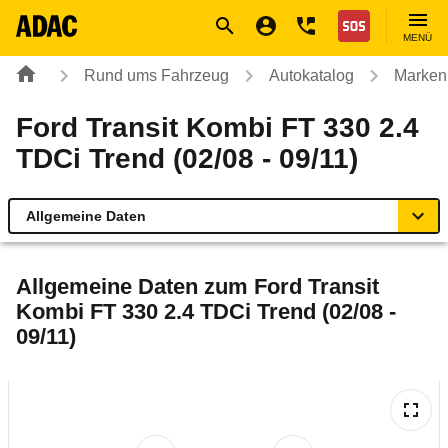
Navigation
Suche
Seiteninhalt
Fußzeile
Nothilfe
MENÜ
Rund ums Fahrzeug
Autokatalog
Marken
Ford Transit Kombi FT 330 2.4
TDCi Trend (02/08 - 09/11)
Allgemeine Daten
Allgemeine Daten
Allgemeine Daten zum
Ford Transit
Kombi FT 330 2.4 TDCi Trend (02/08 -
Technische Daten
09/11)
Laufende Kosten
Rückrufe & Mängel