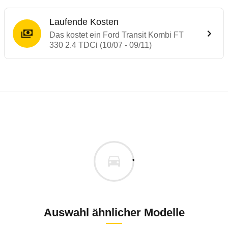
Laufende Kosten
Das kostet ein Ford Transit Kombi FT
330 2.4 TDCi (10/07 - 09/11)
Laufende Kosten
Rückrufe & Mängel des Ford Transit
Technische Daten des
Ford Transit Kombi
Individuelle Berechnung
Berechnung
Alle Rückrufe
s
41.098 €
Fahrzeugpreis
Hier können Sie sich zu den Rückrufen des Fahrzeuges 
0 km
Haltedauer
0 PS)
Auswahl ähnlicher Modelle
Bauzeitraum: 2003 bis 2011 * nur Erdgas-Fa
Dezember 2017