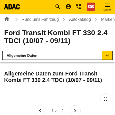
Navigation
Suche
Seiteninhalt
Fußzeile
Nothilfe
MENÜ
Rund ums Fahrzeug
Autokatalog
Marken
Ford Transit Kombi FT 330 2.4
TDCi (10/07 - 09/11)
Allgemeine Daten
Allgemeine Daten
Allgemeine Daten zum
Ford Transit
Kombi FT 330 2.4 TDCi (10/07 - 09/11)
Technische Daten
Laufende Kosten
Rückrufe & Mängel
1
von
2