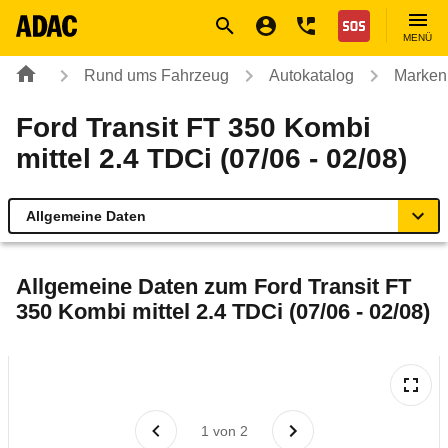
Navigation
Suche
Seiteninhalt
Fußzeile
Nothilfe
MENÜ
Rund ums Fahrzeug
Autokatalog
Marken
Ford Transit FT 350 Kombi
mittel 2.4 TDCi (07/06 - 02/08)
Allgemeine Daten
Allgemeine Daten
Allgemeine Daten zum
Ford Transit FT
350 Kombi mittel 2.4 TDCi (07/06 - 02/08)
Technische Daten
Laufende Kosten
Rückrufe & Mängel
1
von
2