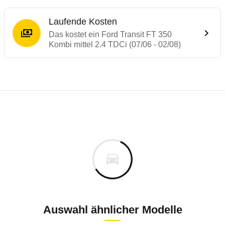
Laufende Kosten
Das kostet ein Ford Transit FT 350
Kombi mittel 2.4 TDCi (07/06 - 02/08)
Laufende Kosten
Rückrufe & Mängel des Ford Transit
Technische Daten des
Ford Transit FT 350
Individuelle Berechnung
Berechnung
€
Alle Rückrufe
is
38.580 €
Fahrzeugpreis
Hier können Sie sich zu den Rückrufen des Fahrzeuges 
0 km
h
Haltedauer
0 PS)
Auswahl ähnlicher Modelle
Bauzeitraum: 2003 bis 2011 * nur Erdgas-Fa
Dezember 2017