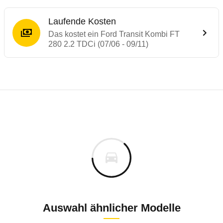
Laufende Kosten
Das kostet ein Ford Transit Kombi FT
280 2.2 TDCi (07/06 - 09/11)
Laufende Kosten
Rückrufe & Mängel des Ford Transit
Technische Daten des
Ford Transit Kombi
Individuelle Berechnung
Berechnung
€
Alle Rückrufe
is
33.780 €
Fahrzeugpreis
Hier können Sie sich zu den Rückrufen des Fahrzeuges 
00 km
ch
Haltedauer
5 PS)
Auswahl ähnlicher Modelle
Bauzeitraum: 2003 bis 2011 * nur Erdgas-Fa
Dezember 2017