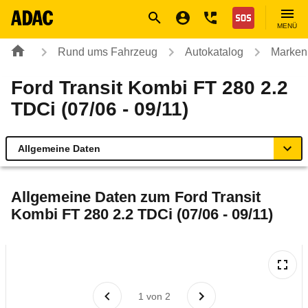
Navigation
Suche
Seiteninhalt
Fußzeile
Nothilfe
MENÜ
Rund ums Fahrzeug
Autokatalog
Marken
Ford Transit Kombi FT 280 2.2
TDCi (07/06 - 09/11)
Allgemeine Daten
Allgemeine Daten
Allgemeine Daten zum
Ford Transit
Kombi FT 280 2.2 TDCi (07/06 - 09/11)
Technische Daten
Laufende Kosten
Rückrufe & Mängel
1
von
2