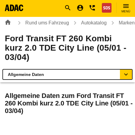
Navigation
Suche
Seiteninhalt
Fußzeile
Nothilfe
MENÜ
Rund ums Fahrzeug
Autokatalog
Marken
Ford Transit FT 260 Kombi
kurz 2.0 TDE City Line (05/01 -
03/04)
Allgemeine Daten
Allgemeine Daten
Allgemeine Daten zum
Ford Transit FT
260 Kombi kurz 2.0 TDE City Line (05/01 -
Technische Daten
03/04)
Ähnliche Autotests