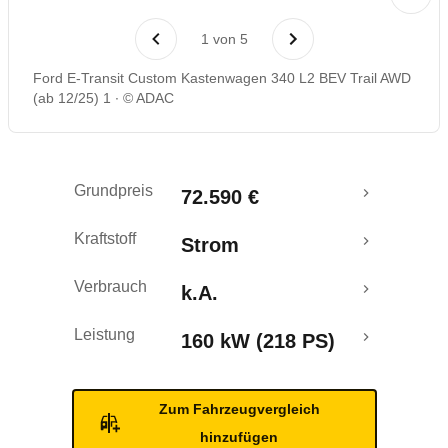
1
von
5
Ford E-Transit Custom Kastenwagen 340 L2 BEV Trail AWD
(ab 12/25) 1
© ADAC
Grundpreis
72.590 €
Kraftstoff
Strom
Verbrauch
k.A.
Leistung
160 kW (218 PS)
Zum Fahrzeugvergleich
hinzufügen