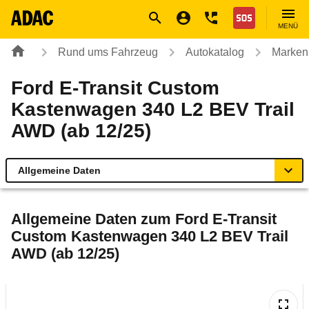
Navigation
Suche
Seiteninhalt
Fußzeile
Nothilfe
MENÜ
Rund ums Fahrzeug
Autokatalog
Marken
Ford E-Transit Custom
Kastenwagen 340 L2 BEV Trail
AWD (ab 12/25)
Allgemeine Daten
Allgemeine Daten
Allgemeine Daten zum
Ford E-Transit
Custom Kastenwagen 340 L2 BEV Trail
Technische Daten
AWD (ab 12/25)
Rückrufe & Mängel