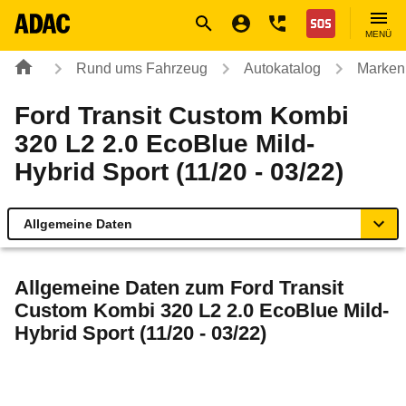
Navigation
Suche
Seiteninhalt
Fußzeile
Nothilfe
MENÜ
Rund ums Fahrzeug
Autokatalog
Marken
Ford Transit Custom Kombi
320 L2 2.0 EcoBlue Mild-
Hybrid Sport (11/20 - 03/22)
Allgemeine Daten
Allgemeine Daten
Allgemeine Daten zum
Ford Transit
Custom Kombi 320 L2 2.0 EcoBlue Mild-
Technische Daten
Hybrid Sport (11/20 - 03/22)
Laufende Kosten